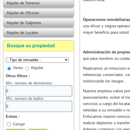
Alquiler de Terrenos
Alquiler de Oficinas
Operaciones inmobiliaria
Alquiler de Galpones
una eficaz y segura operaci
mayor beneficio para usted.
Alquiler de Locales
Busque su propiedad
Administración de propie
que para nosotros su cuidad
Venta
Alquiler
Realizamos un minucioso est
referencias comerciales, ce
Otros filtros :
minimizando los riesgos.
Mín. número de dormitorios :
Nuestra empresa valora prot
asesoramiento, eviten el tra
Mín. número de baños :
servicios a cargo del locata
referidas a su inmueble o n
Extras :
Enfocamos nuestro servicio 
realizar depósitos o transfe
Garage
Además contamos con person